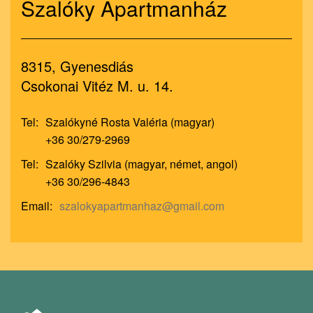
Szalóky Apartmanház
8315, Gyenesdiás
Csokonai Vitéz M. u. 14.
Tel:
Szalókyné Rosta Valéria (magyar)
+36 30/279-2969
Tel:
Szalóky Szilvia (magyar, német, angol)
+36 30/296-4843
Email:
szalokyapartmanhaz@gmail.com