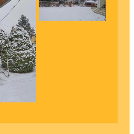
nagyít
agyít