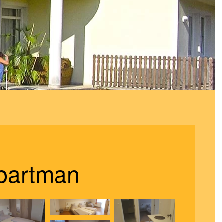
apartman
nagyít
nagyít
nagyít