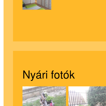
Nyári fotók