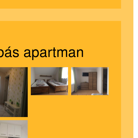
bás apartman
nagyít
nagyít
nagyít