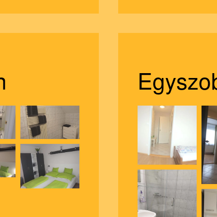
n
Egyszo
nagyít
nagyít
nagyít
nagyít