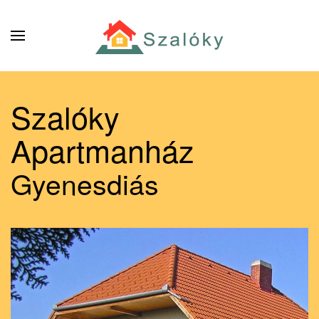
Fő tartalom átugrása
Szalóky
Apartmanház
Gyenesdiás