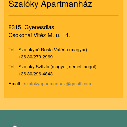
Szalóky Apartmanház
8315, Gyenesdiás
Csokonai Vitéz M. u. 14.
Tel:
Szalókyné Rosta Valéria (magyar)
+36 30/279-2969
Tel:
Szalóky Szilvia (magyar, német, angol)
+36 30/296-4843
Email:
szalokyapartmanhaz@gmail.com